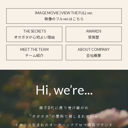
IMAGE MOVIE | VIEW THE FULL ver.
映像のフルver.はこちら
THE SECRETS
AWARDS
オガボタが心地よい理由
受賞歴
MEET THE TEAM
ABOUT COMPANY
チーム紹介
会社概要
Hi, we’re...
親子3代に渡り受け継がれ
”オガボタ”の愛称で親しまれている
イギリス生まれのオーガニックアロマ美容ブランド