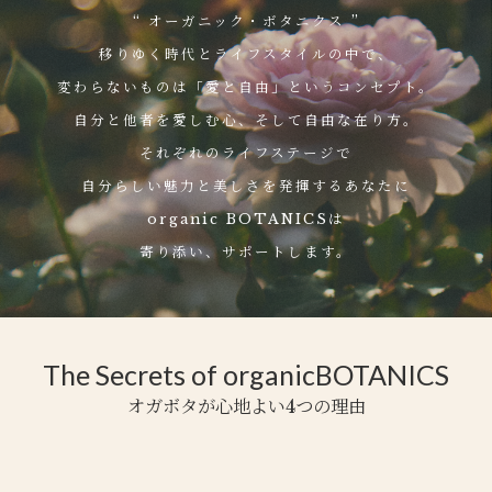
“ オーガニック・ボタニクス ”
移りゆく時代とライフスタイルの中で、
変わらないものは「愛と自由」というコンセプト。
自分と他者を愛しむ心、そして自由な在り方。
それぞれのライフステージで
自分らしい魅力と美しさを発揮するあなたに
organic BOTANICSは
寄り添い、サポートします。
The Secrets of organicBOTANICS
オガボタが心地よい4つの理由